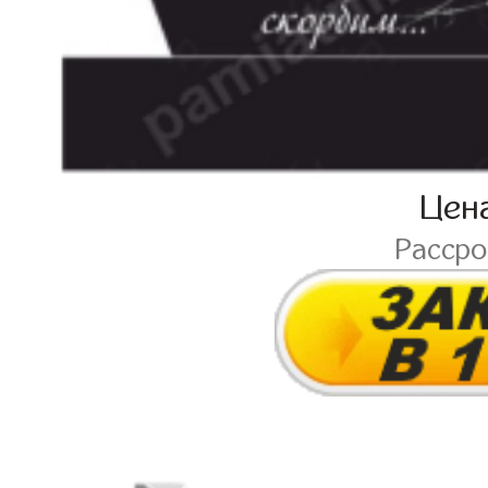
Цен
Расср