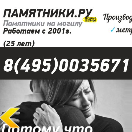
ПАМЯТНИКИ.РУ
Произво
Памятники на могилу
✓
мет
Работаем с 2001г.
(25 лет)
8(495)0035671