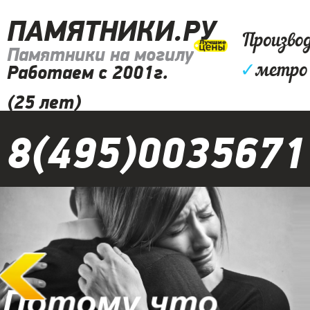
ПАМЯТНИКИ.РУ
Произво
Памятники на могилу
✓
метро 
Работаем с 2001г.
(25 лет)
8(495)0035671