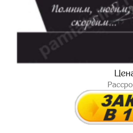
Цен
Расср