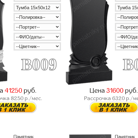
B009
B
на
41250
руб.
Цена
31600
руб
очка
8250
р./мес.
Рассрочка
6320
р./м
Памятник
Памятник