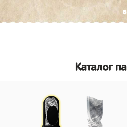
в
Каталог п