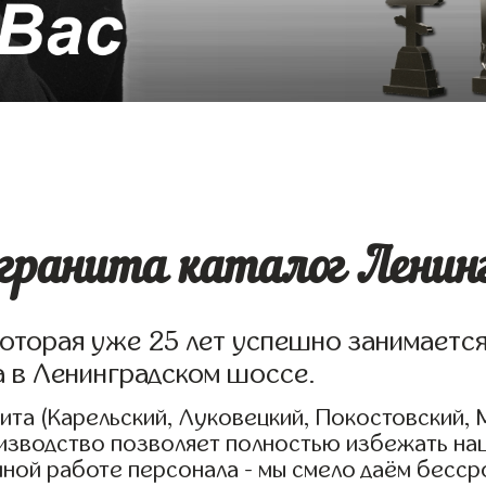
гранита каталог Ленинг
которая уже 25 лет успешно занимаетс
а в Ленинградском шоссе.
та (Карельский, Луковецкий, Покостовский, 
оизводство позволяет полностью избежать на
нной работе персонала - мы смело даём бесср