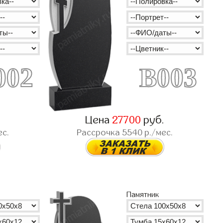
002
B003
.
Цена
27700
руб.
ес.
Рассрочка
5540
р./мес.
Памятник