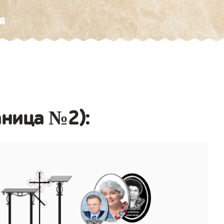
я
аница №2):