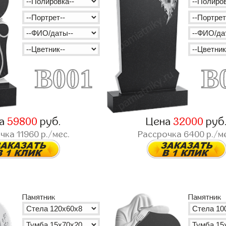
B001
B
на
59800
руб.
Цена
32000
руб
очка
11960
р./мес.
Рассрочка
6400
р./м
Памятник
Памятник