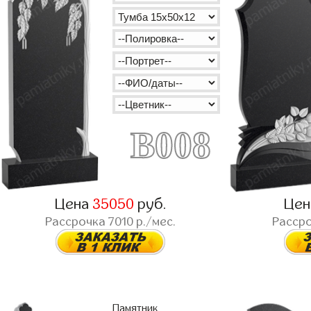
B008
Цена
35050
руб.
Це
Рассрочка
7010
р./мес.
Расср
Памятник