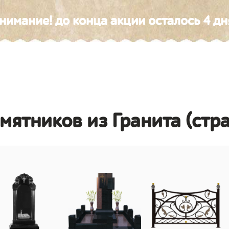
нимание! до конца акции осталось 4 дн
амятников из Гранита (стр