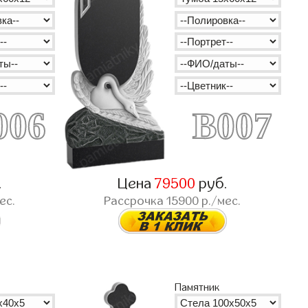
006
B007
.
Цена
79500
руб.
ес.
Рассрочка
15900
р./мес.
Памятник