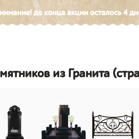
нимание! до конца акции осталось 4 дн
амятников из Гранита (стр