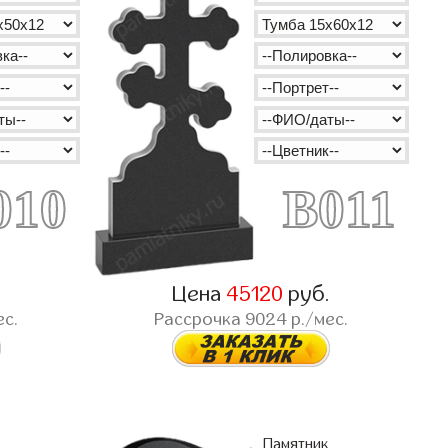
010
B011
.
Цена
45120
руб.
ес.
Рассрочка
9024
р./мес.
Памятник