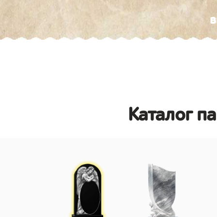
в
Каталог п