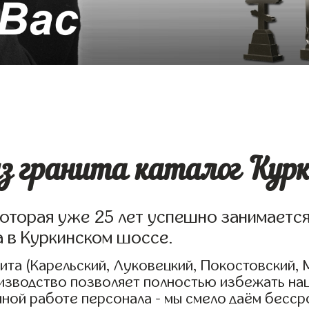
 гранита каталог Курк
которая уже 25 лет успешно занимаетс
а в Куркинском шоссе.
та (Карельский, Луковецкий, Покостовский, 
оизводство позволяет полностью избежать на
нной работе персонала - мы смело даём бесср