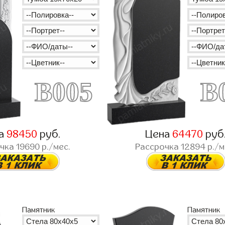
B005
B
а
98450
руб.
Цена
64470
руб
очка
19690
р./мес.
Рассрочка
12894
р./м
Памятник
Памятник