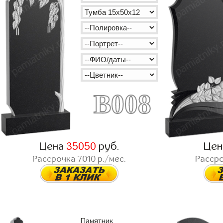
B008
Цена
35050
руб.
Це
Рассрочка
7010
р./мес.
Расср
Памятник