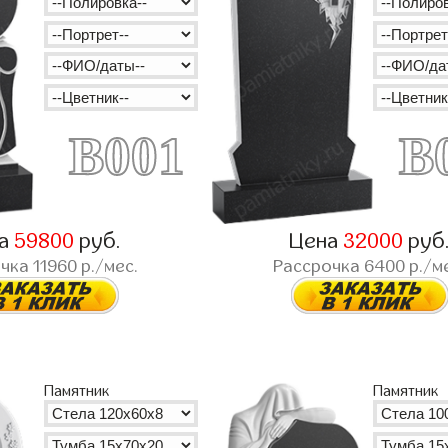
B001
B
на
59800
руб.
Цена
32000
руб
очка
11960
р./мес.
Рассрочка
6400
р./м
Памятник
Памятник