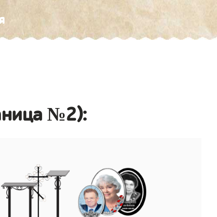
я
аница №2):