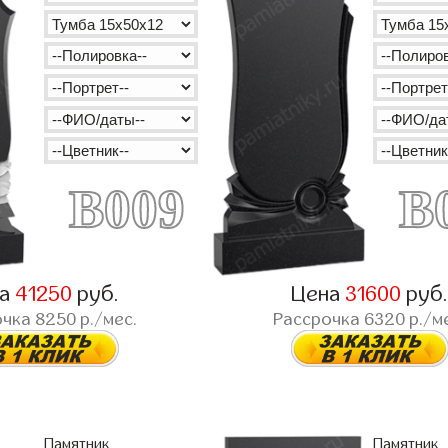
B009
B
на
41250
руб.
Цена
31600
руб
очка
8250
р./мес.
Рассрочка
6320
р./м
Памятник
Памятник