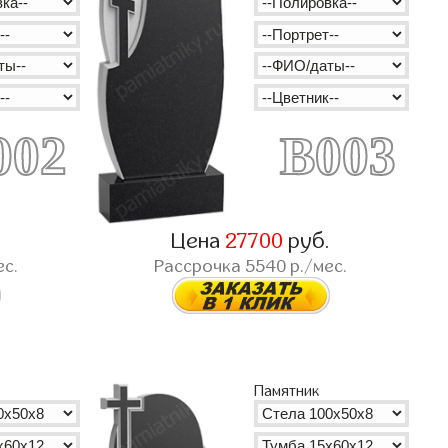
002
B003
.
Цена
27700
руб.
ес.
Рассрочка
5540
р./мес.
Памятник