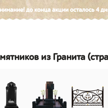
нимание! до конца акции осталось 4 дн
амятников из Гранита (стр