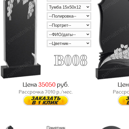
B008
Цена
35050
руб.
Це
Рассрочка
7010
р./мес.
Расср
Памятник