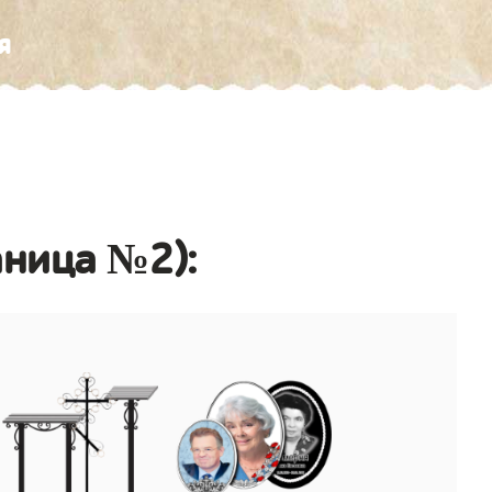
я
аница №2):