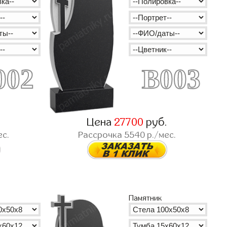
002
B003
.
Цена
27700
руб.
ес.
Рассрочка
5540
р./мес.
Памятник