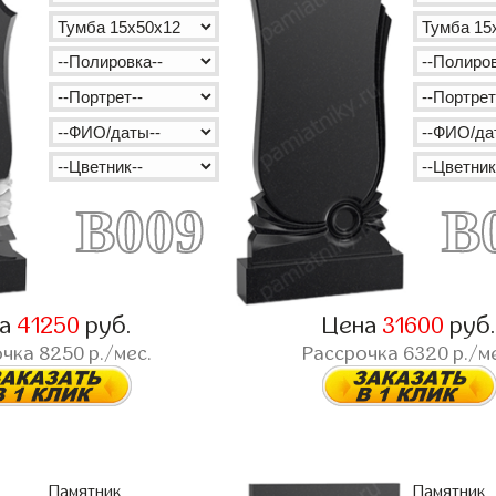
B009
B
на
41250
руб.
Цена
31600
руб
очка
8250
р./мес.
Рассрочка
6320
р./м
Памятник
Памятник