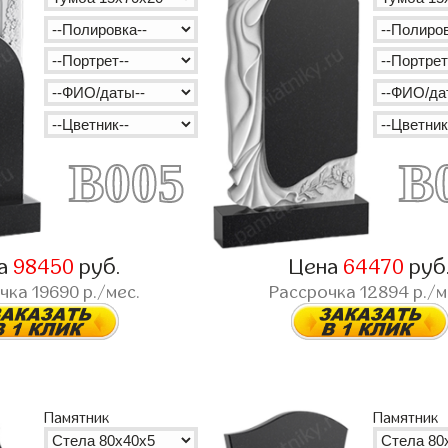
B005
B
а
98450
руб.
Цена
64470
руб
очка
19690
р./мес.
Рассрочка
12894
р./м
Памятник
Памятник