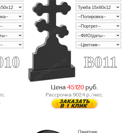
010
B011
.
Цена
45120
руб.
ес.
Рассрочка
9024
р./мес.
Памятник