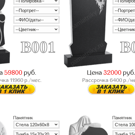
B001
B
на
59800
руб.
Цена
32000
руб
очка
11960
р./мес.
Рассрочка
6400
р./м
Памятник
Памятник