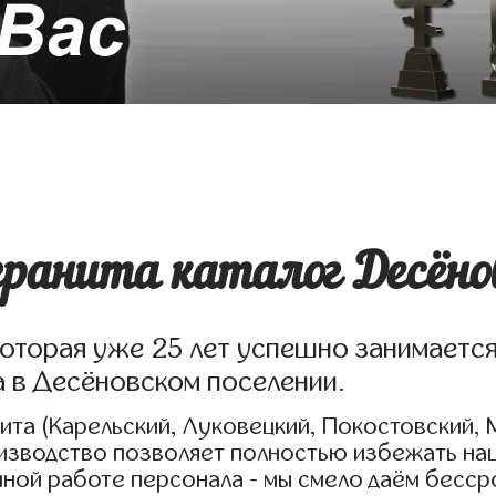
ранита каталог Десёнов
которая уже 25 лет успешно занимаетс
а в Десёновском поселении.
та (Карельский, Луковецкий, Покостовский, 
оизводство позволяет полностью избежать на
нной работе персонала - мы смело даём бесср