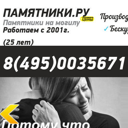
ПАМЯТНИКИ.РУ
Произво
Памятники на могилу
✓
Беску
Работаем с 2001г.
(25 лет)
8(495)0035671