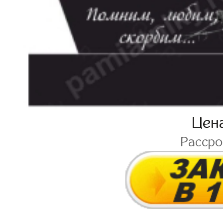
Цен
Расср