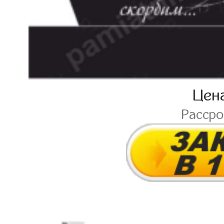
Цен
Расср