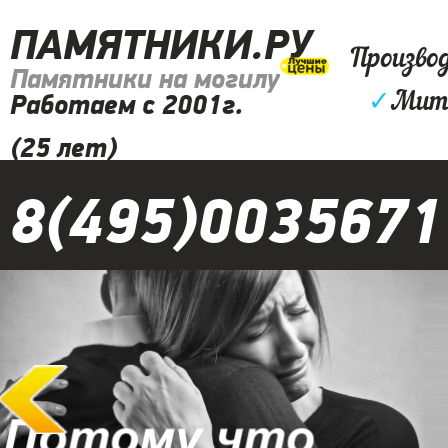
ПАМЯТНИКИ.РУ
Произво
Памятники на могилу
✓
Мити
Работаем с 2001г.
(25 лет)
8(495)0035671