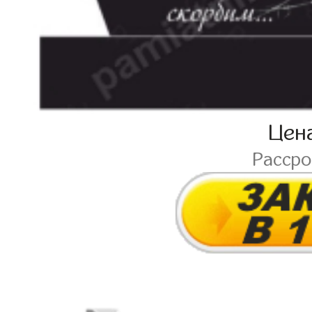
Цен
Расср