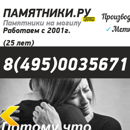
ПАМЯТНИКИ.РУ
Произво
Памятники на могилу
✓
Метк
Работаем с 2001г.
(25 лет)
8(495)0035671