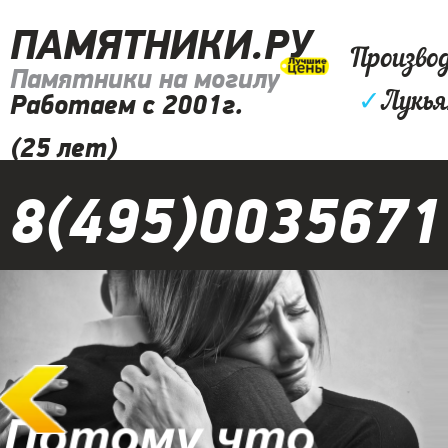
ПАМЯТНИКИ.РУ
Произво
Памятники на могилу
✓
Лукья
Работаем с 2001г.
(25 лет)
8(495)0035671