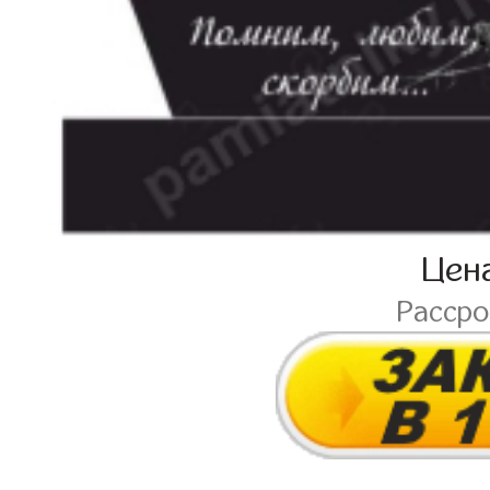
Цен
Расср