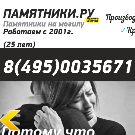
ПАМЯТНИКИ.РУ
Произво
Памятники на могилу
✓
Кр
Работаем с 2001г.
(25 лет)
8(495)0035671