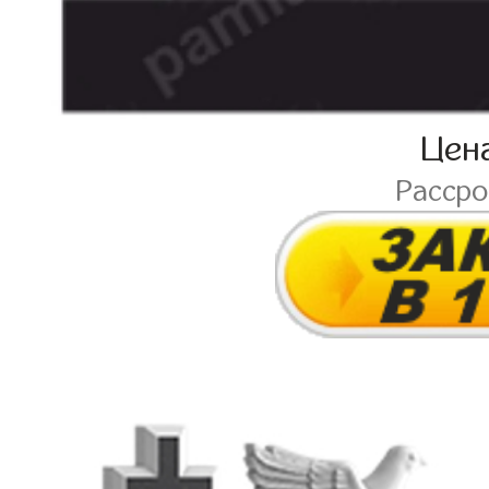
Цен
Расср