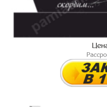
Цен
Расср