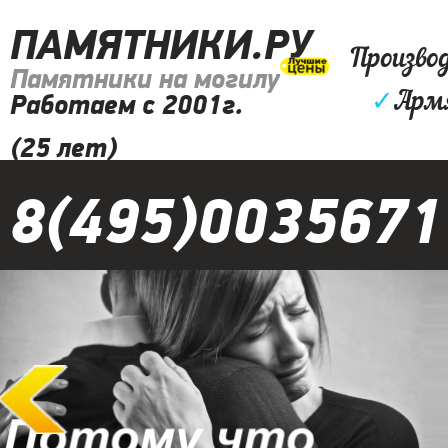
ПАМЯТНИКИ.РУ
Произво
Памятники на могилу
✓
Армя
Работаем с 2001г.
(25 лет)
8(495)0035671