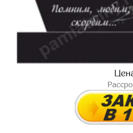
Цен
Расср