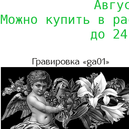
Авгу
Можно купить в ра
до 24
Гравировка «ga01»