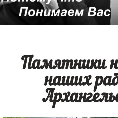
Памятники н
наших раб
Архангель