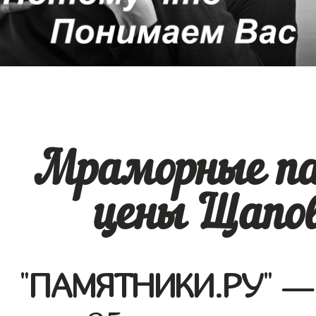
Мраморные па
цены Щапов
"
ПАМЯТНИКИ.РУ
" —