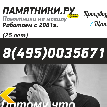
ПАМЯТНИКИ.РУ
Произво
Памятники на могилу
✓
Щапо
Работаем с 2001г.
(25 лет)
8(495)0035671