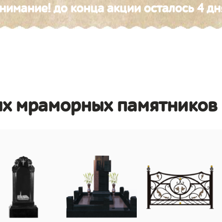
нимание! до конца акции осталось 4 дн
ых мраморных памятников 