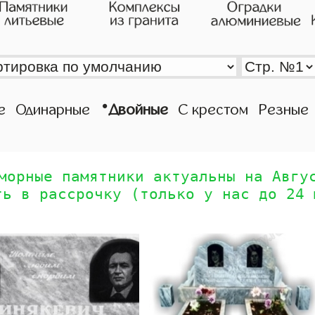
•
е
Одинарные
Двойные
С крестом
Резные
морные памятники актуальны на Авгу
ть в рассрочку (только у нас до 24 