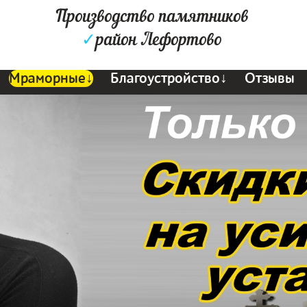
Производство памятников
✓
район Лефортово
Мраморные↓
Благоустройство↓
Отзывы