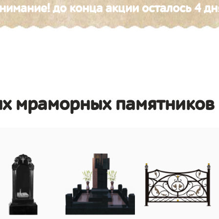
нимание! до конца акции осталось 4 дн
ых мраморных памятников 