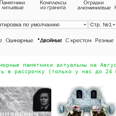
•
е
Одинарные
Двойные
С крестом
Резные
морные памятники актуальны на Авгу
ть в рассрочку (только у нас до 24 