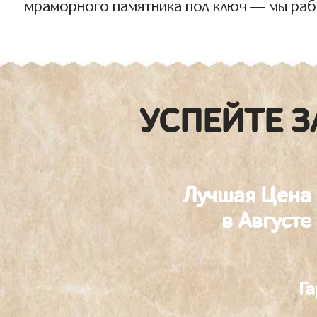
мраморного памятника под ключ — мы раб
УСПЕЙТЕ З
Лучшая Цена
в Августе
Га