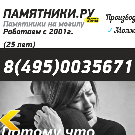
ПАМЯТНИКИ.РУ
Произво
Памятники на могилу
✓
Молжа
Работаем с 2001г.
(25 лет)
8(495)0035671