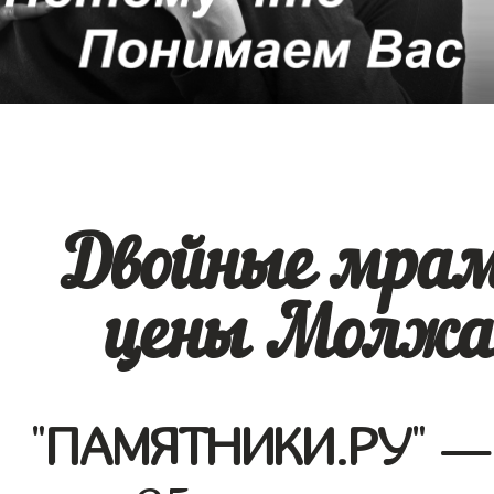
Двойные мра
цены Молжан
"
ПАМЯТНИКИ.РУ
" —