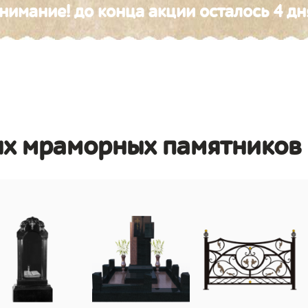
нимание! до конца акции осталось 4 дн
ых мраморных памятников 