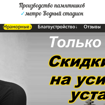
Производство памятников
✓
метро Водный стадион
Мраморные↓
Благоустройство↓
Отзывы