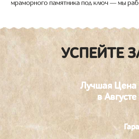
мраморного памятника под ключ — мы раб
УСПЕЙТЕ З
Лучшая Цена
в Августе
Гар