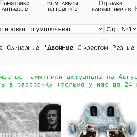
•
е
Одинарные
Двойные
С крестом
Резные
морные памятники актуальны на Авгу
ть в рассрочку (только у нас до 24 