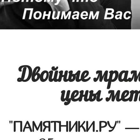
Двойные мра
цены мет
"
ПАМЯТНИКИ.РУ
" —