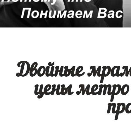
Двойные мра
цены метро
пр