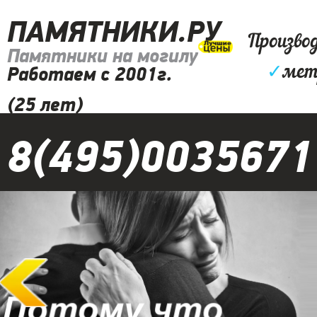
ПАМЯТНИКИ.РУ
Произво
Памятники на могилу
✓
мет
Работаем с 2001г.
(25 лет)
8(495)0035671