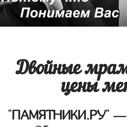
Двойные мра
цены ме
"
ПАМЯТНИКИ.РУ
" —