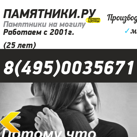
ПАМЯТНИКИ.РУ
Произво
Памятники на могилу
✓
м
Работаем с 2001г.
(25 лет)
8(495)0035671