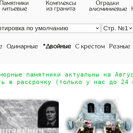
•
е
Одинарные
Двойные
С крестом
Резные
морные памятники актуальны на Авгу
ть в рассрочку (только у нас до 24 