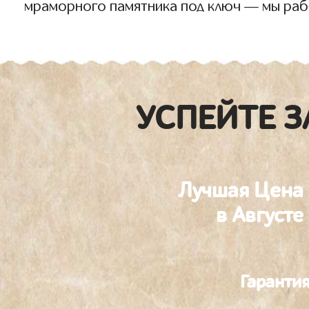
мраморного памятника под ключ — мы раб
УСПЕЙТЕ З
Лучшая Цена
в Августе
Гаранти