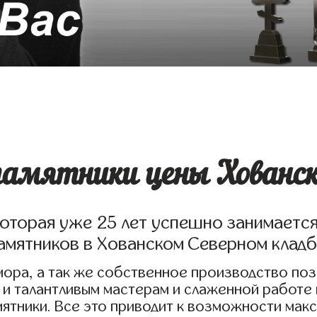
амятники цены Хованско
которая уже 25 лет успешно занимаетс
амятников в Хованском Северном клад
ора, а так же собственное производство по
 и талантливым мастерам и слаженной работе
ятники. Все это приводит к возможности мак