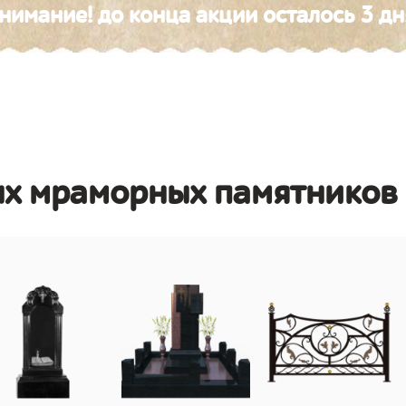
нимание! до конца акции осталось 3 дн
ых мраморных памятников 