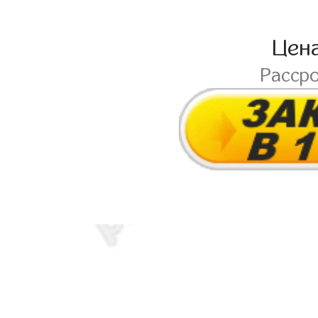
Цен
Расср