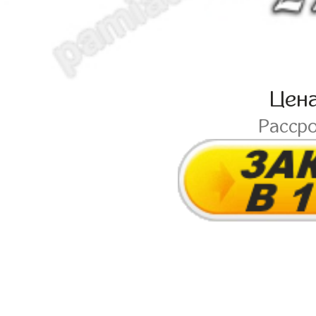
Цен
Расср