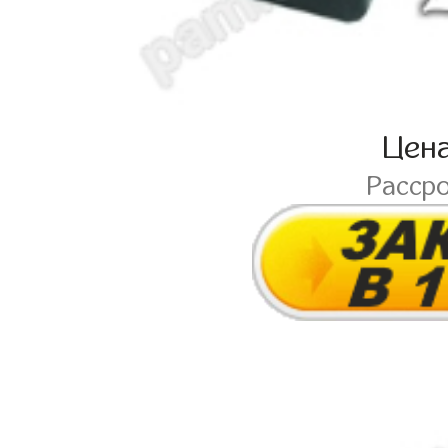
Цен
Расср