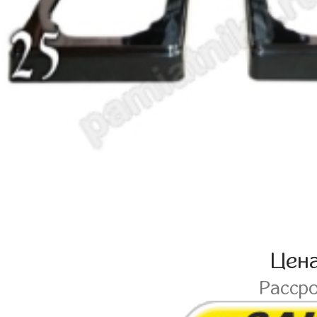
Цен
Расср