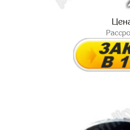
Цен
Расср