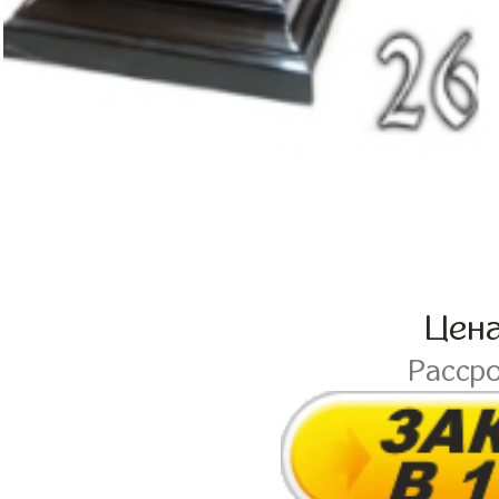
Цен
Расср