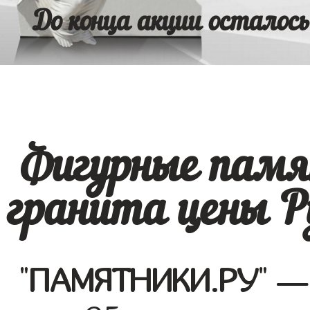
До конца акции осталось
Фигурные памя
гранита цены Р
"
ПАМЯТНИКИ.РУ
" —