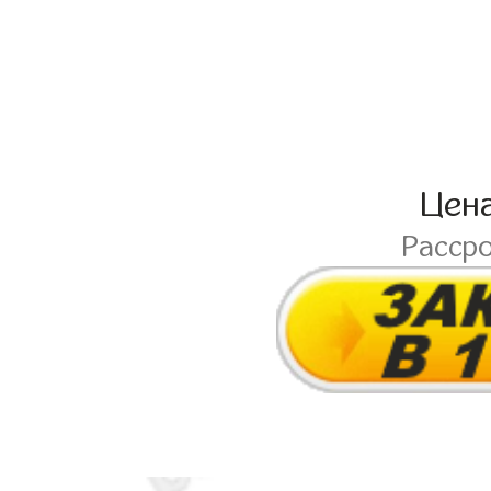
Цен
Расср