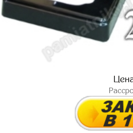
Цен
Расср