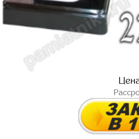
Цен
Расср