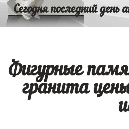
Сегодня последний день а
Фигурные памя
гранита цен
ш