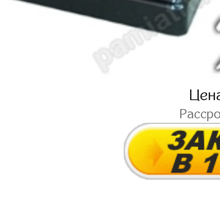
Цен
Расср