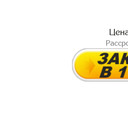
Цен
Расср