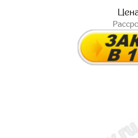
Цен
Расср