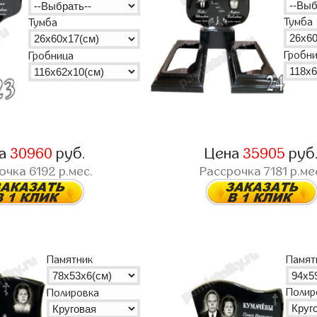
Тумба
Тумба
Гробн
Гробница
на
30960
руб.
Цена
35905
руб
рочка
6192
р.мес.
Рассрочка
7181
р.ме
Памятник
Памят
Полир
Полировка