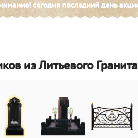
нимание! сегодня последний день акци
иков из Литьевого Гранита