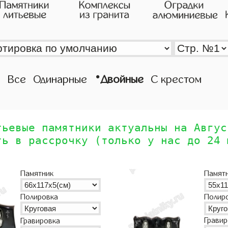
•
Все
Одинарные
Двойные
С крестом
тьевые памятники актуальны на Авгус
ть в рассрочку (только у нас до 24 
Памятник
Памят
Полир
Полировка
Грави
Гравировка