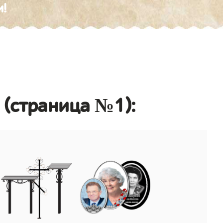
и!
 (страница №1):