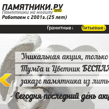
ПАМЯТНИКИ.РУ
Памятники на могилу
Работаем с 2001г.(25 лет)
Гранитные↓
Литьевые↓
Уникальная акция, только
Тумба и Цветник
БЕСПЛ
заказе памятника из лит
Сегодня последний день ак