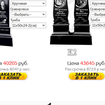
Гравиров
Гравировка
Тумба
Тумба
а
40205
руб.
Цена
43645
руб
рочка
8041
р.мес.
Рассрочка
8729
р.ме