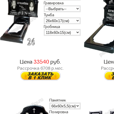
Гравировка
Тумба
Гробница
Цена
33540
руб.
Це
Рассрочка
6708
р.мес.
Расср
Памятник
Полировка