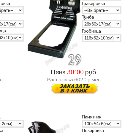
ровка
Гравировка
Тумба
ица
Гробница
.
Цена
30100
руб.
с.
Рассрочка
6020
р.мес.
к
Памятник
Полировка
ка