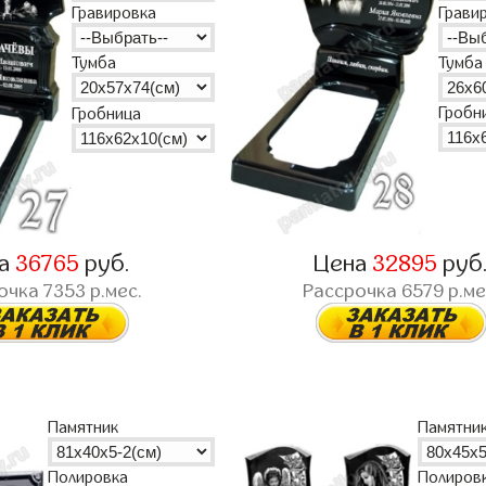
Грави
Гравировка
Тумба
Тумба
Гробн
Гробница
на
36765
руб.
Цена
32895
руб
очка
7353
р.мес.
Рассрочка
6579
р.ме
Памятник
Памятни
Полиров
Полировка