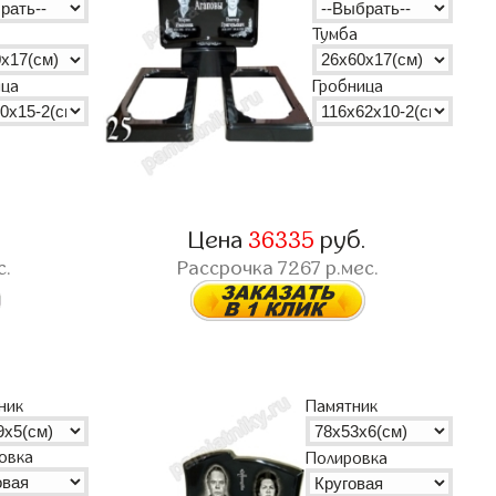
Тумба
ица
Гробница
.
Цена
36335
руб.
с.
Рассрочка
7267
р.мес.
ник
Памятник
овка
Полировка