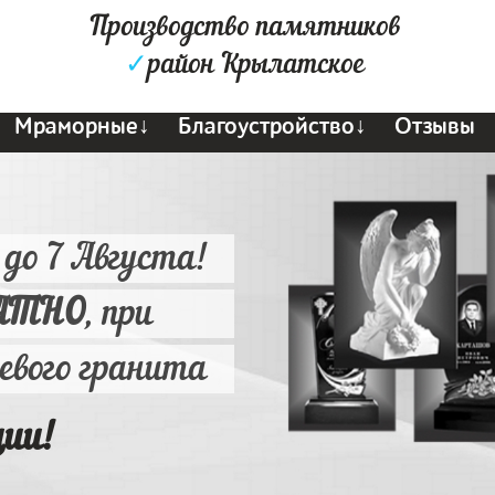
Производство памятников
✓
район Крылатское
Мраморные↓
Благоустройство↓
Отзывы
 до 7 Августа!
АТНО
, при
ьевого гранита
ции!