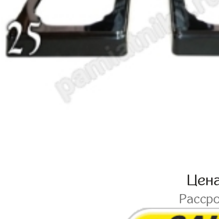
Цен
Расср