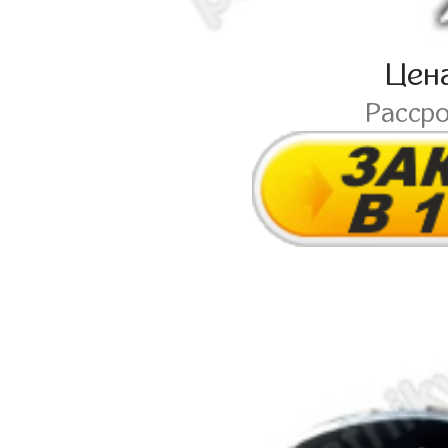
Цен
Расср