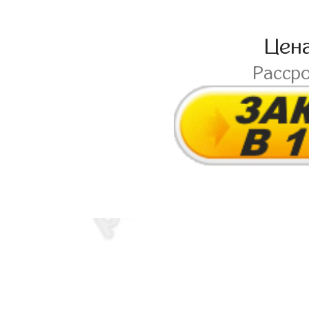
Цен
Расср