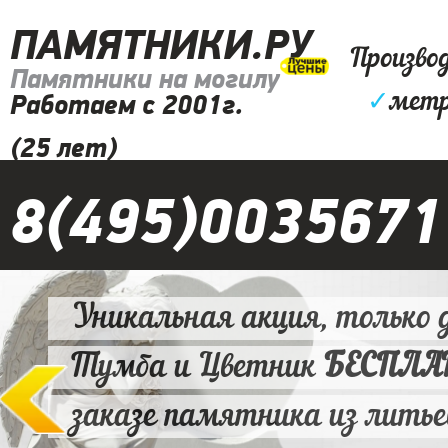
ПАМЯТНИКИ.РУ
Произво
Памятники на могилу
✓
метр
Работаем с 2001г.
(25 лет)
8(495)0035671
Уникальная акция, только д
Тумба и Цветник
БЕСПЛ
заказе памятника из литье