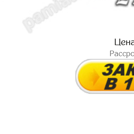
Цен
Расср