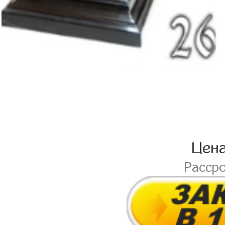
Цен
Расср