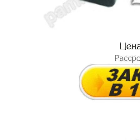
Цен
Расср