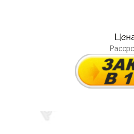
Цен
Расср