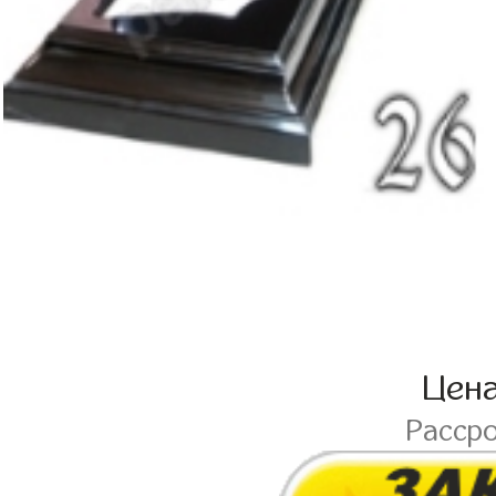
Цен
Расср