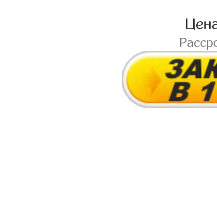
Цен
Расср