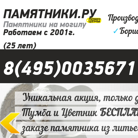
ПАМЯТНИКИ.РУ
Произво
Памятники на могилу
✓
Бори
Работаем с 2001г.
(25 лет)
8(495)0035671
Уникальная акция, только д
Тумба и Цветник
БЕСПЛ
заказе памятника из литье