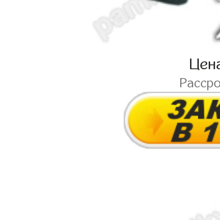
Цен
Расср