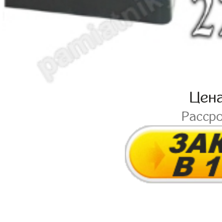
Цен
Расср