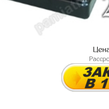
Цен
Расср