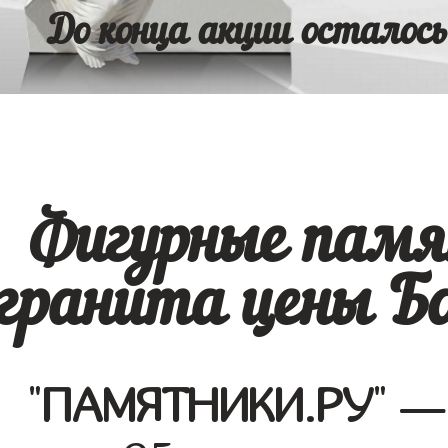
До конца акции осталось
Фигурные памя
гранита цены Бо
"
ПАМЯТНИКИ.РУ
" —