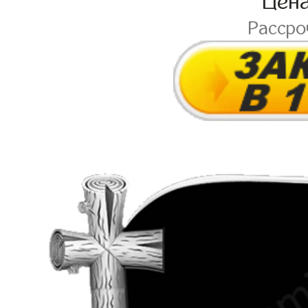
Цен
Расср