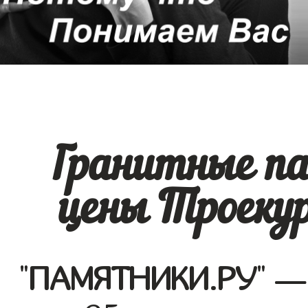
Гранитные п
цены Троекур
"
ПАМЯТНИКИ.РУ
" —