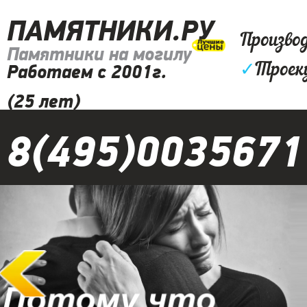
ПАМЯТНИКИ.РУ
Произво
Памятники на могилу
✓
Троек
Работаем с 2001г.
(25 лет)
8(495)0035671