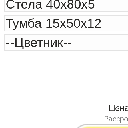
Цен
Расср