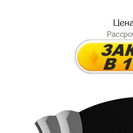
Цен
Расср