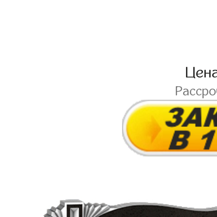
Цен
Расср