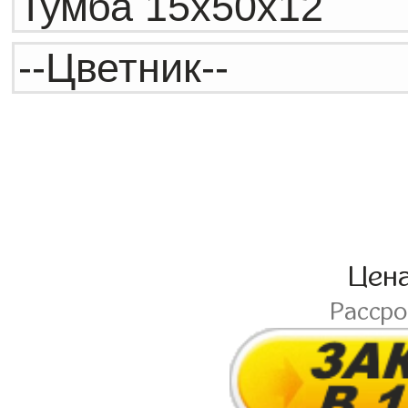
Цен
Расср