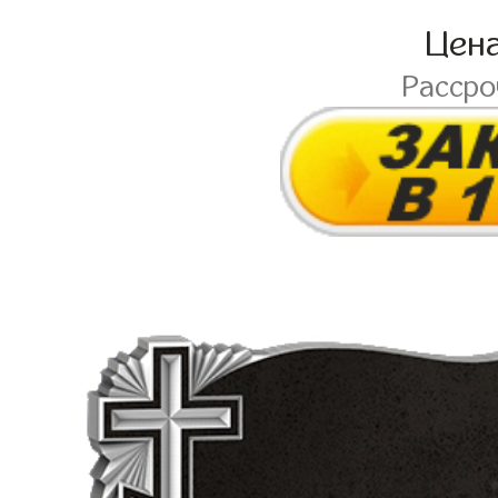
Цен
Расср