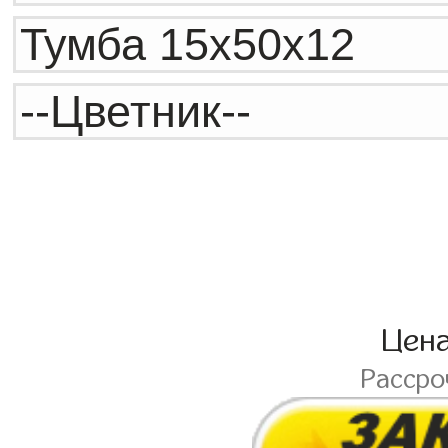
Цен
Расср