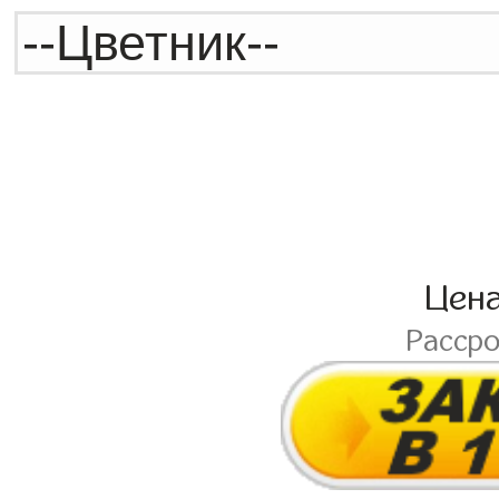
Цен
Расср