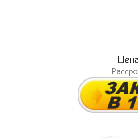
Цен
Расср