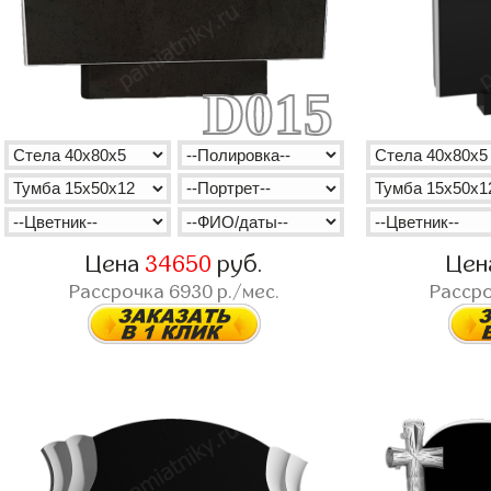
D015
Цена
34650
руб.
Цен
Рассрочка
6930
р./мес.
Расср