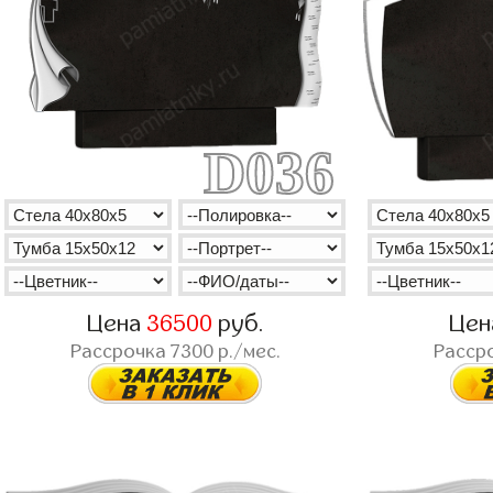
D036
Цена
36500
руб.
Це
Рассрочка
7300
р./мес.
Расср