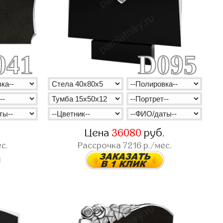
041
D095
.
Цена
36080
руб.
с.
Рассрочка
7216
р./мес.