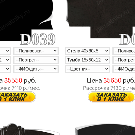
D039
D
на
35550
руб.
Цена
35650
руб
очка
7110
р./мес.
Рассрочка
7130
р./ме