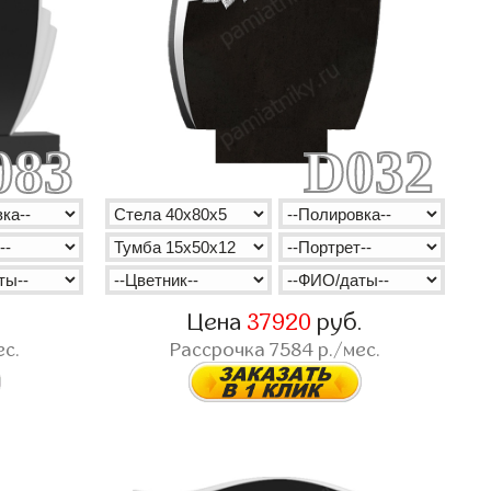
083
D032
.
Цена
37920
руб.
ес.
Рассрочка
7584
р./мес.