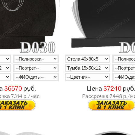
D030
D
на
36570
руб.
Цена
37240
руб
очка
7314
р./мес.
Рассрочка
7448
р./м