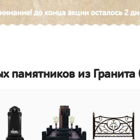
нимание! до конца акции осталось 2 дн
х памятников из Гранита 