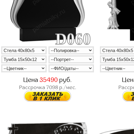
D060
Цена
35490
руб.
Це
Рассрочка
7098
р./мес.
Расср