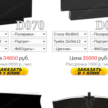
D070
D
а
34650
руб.
Цена
35000
руб
очка
6930
р./мес.
Рассрочка
7000
р./ме