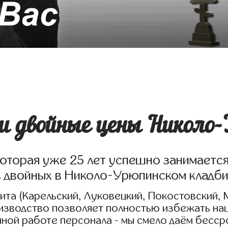
 двойные цены Николо-
которая уже 25 лет успешно занимаетс
в двойных в Николо-Урюпинском кладб
та (Карельский, Луковецкий, Покостовский, 
оизводство позволяет полностью избежать на
нной работе персонала - мы смело даём бесс