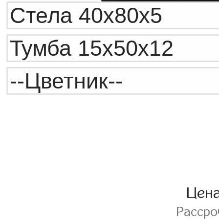
Цен
Расср