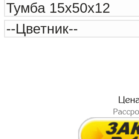
Цен
Расср