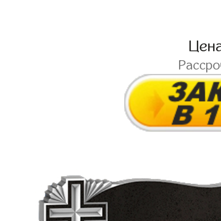
Цен
Расср