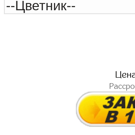
Цен
Расср