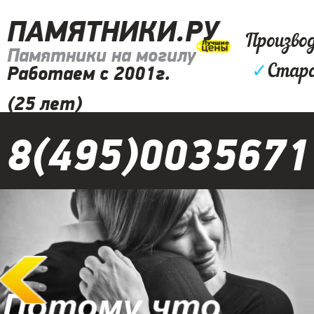
ПАМЯТНИКИ.РУ
Произво
Памятники на могилу
✓
Старо
Работаем с 2001г.
(25 лет)
8(495)0035671