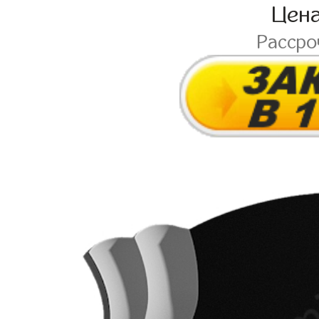
Цен
Расср