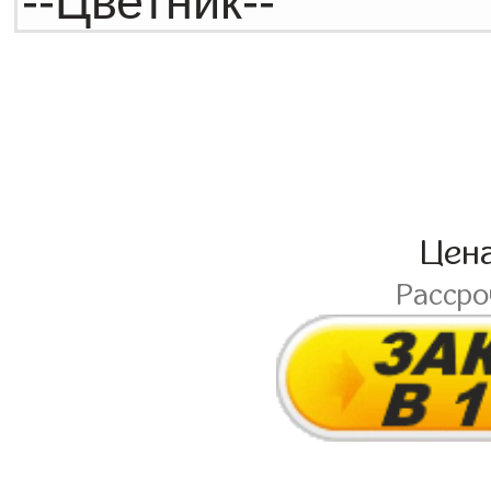
Цен
Расср