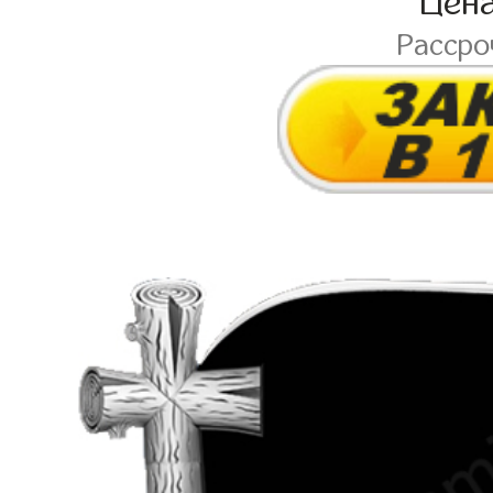
Цен
Расср