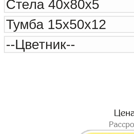
Цен
Расср