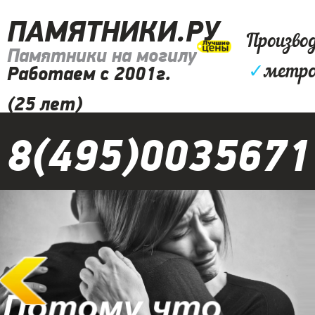
ПАМЯТНИКИ.РУ
Произво
Памятники на могилу
✓
метро
Работаем с 2001г.
(25 лет)
8(495)0035671