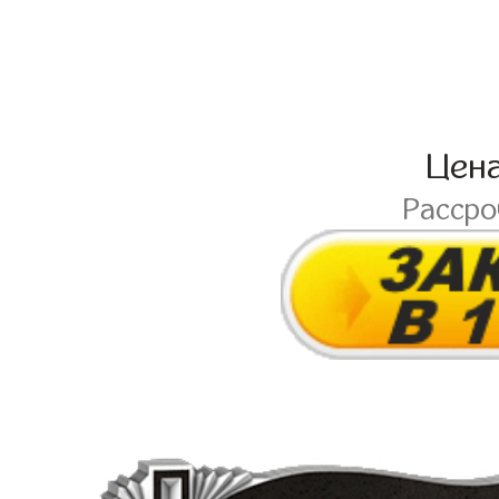
Цен
Расср