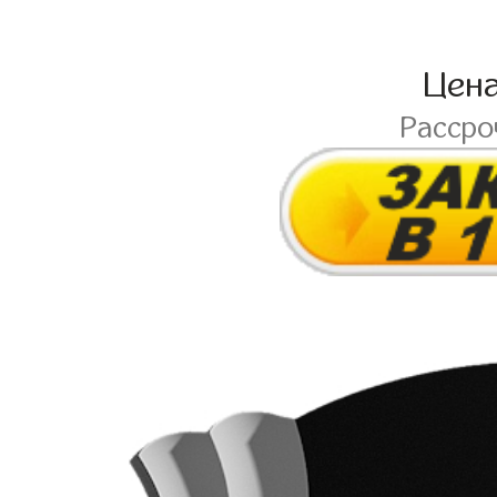
Цен
Расср