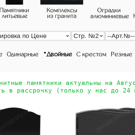
•
е
Одинарные
Двойные
С крестом
Резные
нитные памятники актуальны на Авгу
ть в рассрочку (только у нас до 24 