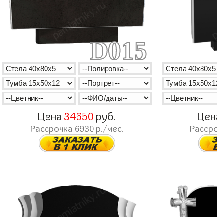
D015
Цена
34650
руб.
Цен
Рассрочка
6930
р./мес.
Расср