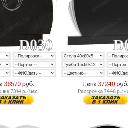
D030
D
на
36570
руб.
Цена
37240
руб
очка
7314
р./мес.
Рассрочка
7448
р./м