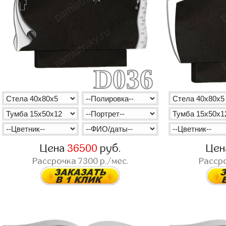
D036
Цена
36500
руб.
Це
Рассрочка
7300
р./мес.
Расср