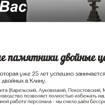
е памятники двойные ц
которая уже 25 лет успешно занимаетс
 двойных в Клину.
та (Карельский, Луковецкий, Покостовский, 
оизводство позволяет полностью избежать на
нной работе персонала - мы смело даём бесс