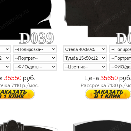
D039
D
на
35550
руб.
Цена
35650
руб
очка
7110
р./мес.
Рассрочка
7130
р./ме