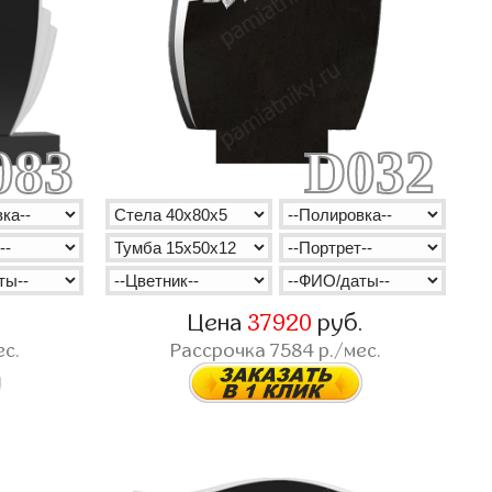
083
D032
.
Цена
37920
руб.
ес.
Рассрочка
7584
р./мес.