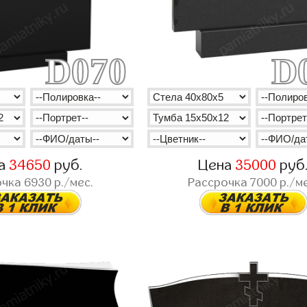
D070
D
а
34650
руб.
Цена
35000
руб
очка
6930
р./мес.
Рассрочка
7000
р./ме