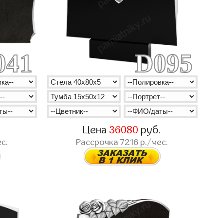
041
D095
.
Цена
36080
руб.
с.
Рассрочка
7216
р./мес.