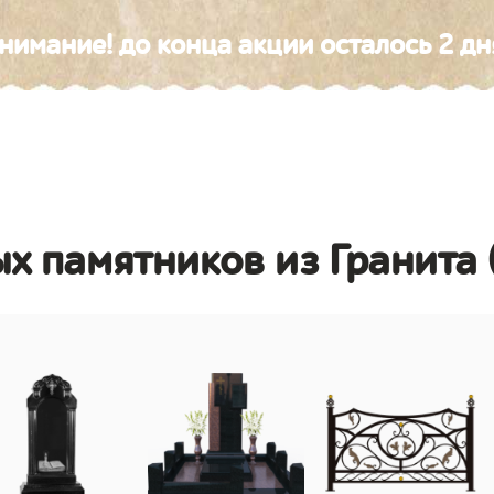
нимание! до конца акции осталось 2 дн
х памятников из Гранита 