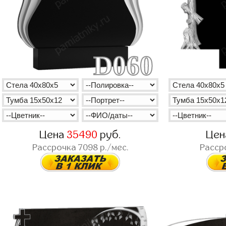
D060
Цена
35490
руб.
Це
Рассрочка
7098
р./мес.
Расср