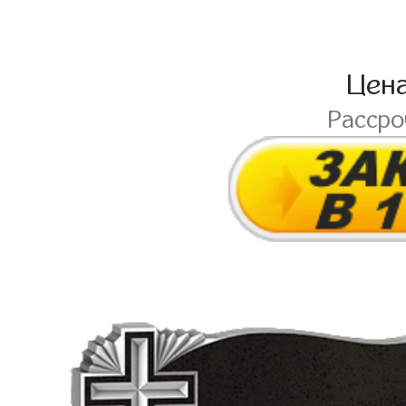
Цен
Расср