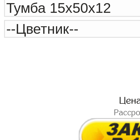
Цен
Расср