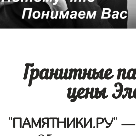
Гранитные п
цены Эл
"
ПАМЯТНИКИ.РУ
" —