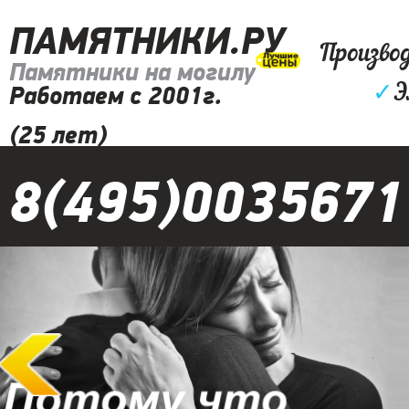
ПАМЯТНИКИ.РУ
Произво
Памятники на могилу
✓
Э
Работаем с 2001г.
(25 лет)
8(495)0035671