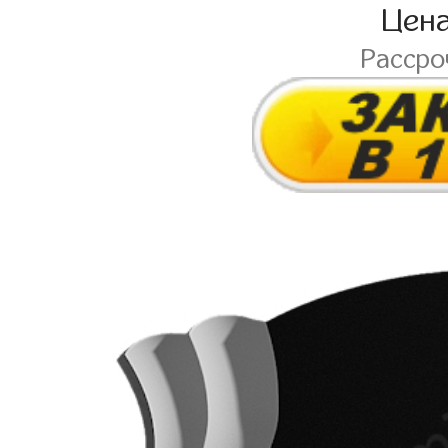
Цен
Расср