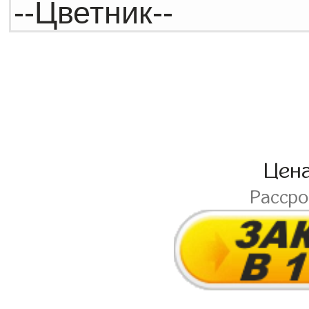
Цен
Расср