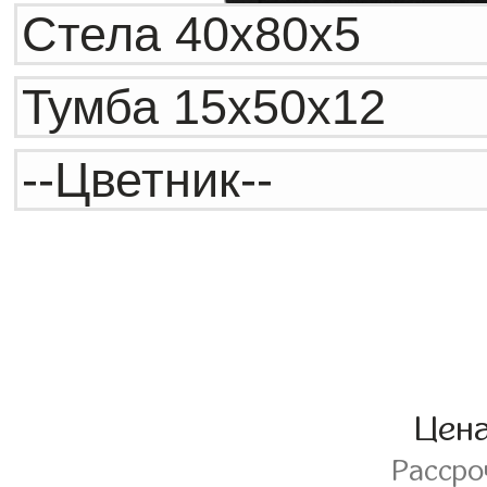
Цен
Расср