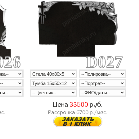
026
D027
.
Цена
33500
руб.
с.
Рассрочка
6700
р./мес.