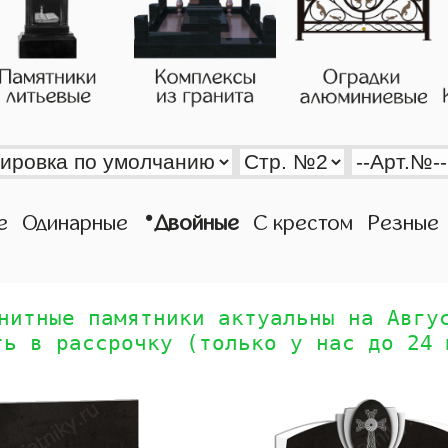
•
е
Одинарные
Двойные
С крестом
Резные
нитные памятники актуальны на Авгу
ть в рассрочку (только у нас до 24 