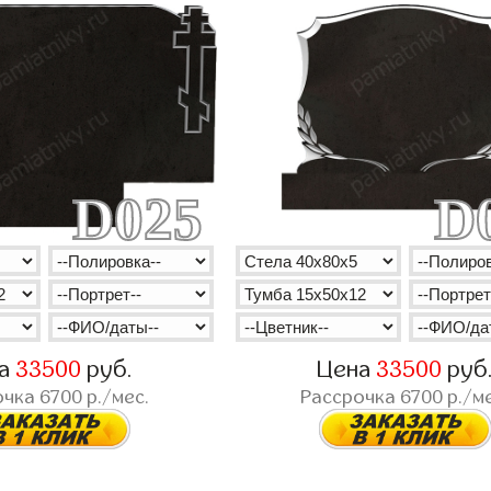
D025
D
на
33500
руб.
Цена
33500
руб
очка
6700
р./мес.
Рассрочка
6700
р./ме