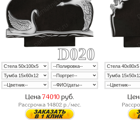
D020
Цена
74010
руб.
Це
Рассрочка
14802
р./мес.
Расср