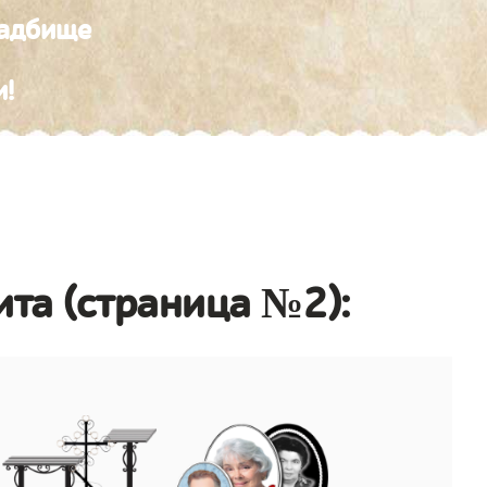
ладбище
и!
ита (страница №2):