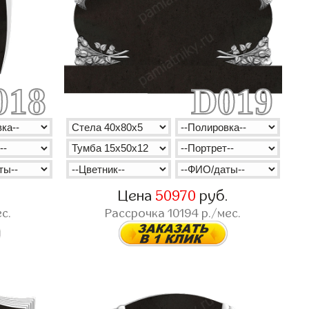
018
D019
.
Цена
50970
руб.
с.
Рассрочка
10194
р./мес.