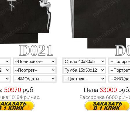
D021
D
на
50970
руб.
Цена
33000
руб
очка
10194
р./мес.
Рассрочка
6600
р./м