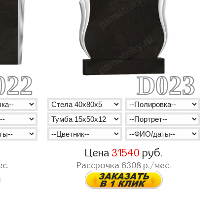
022
D023
.
Цена
31540
руб.
ес.
Рассрочка
6308
р./мес.