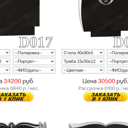
D017
D
а
34200
руб.
Цена
30500
руб
очка
6840
р./мес.
Рассрочка
6100
р./ме