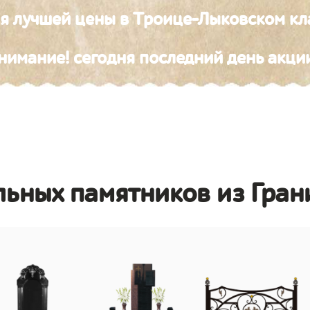
ия лучшей цены в Троице-Лыковском к
нимание! сегодня последний день акци
льных памятников из Гран