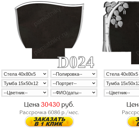
D024
Цена
30430
руб.
Це
Рассрочка
6086
р./мес.
Расср