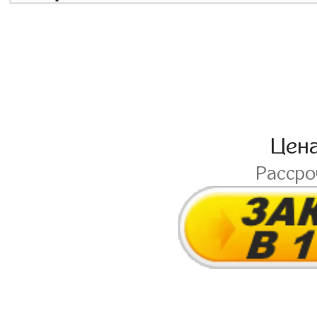
Цен
Расср