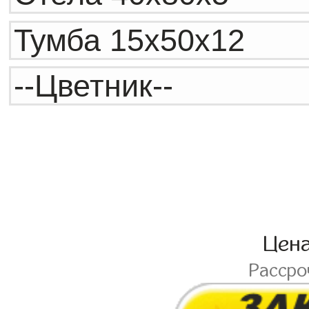
Цен
Расср