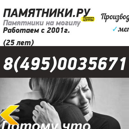
ПАМЯТНИКИ.РУ
Произво
Памятники на могилу
✓
ме
Работаем с 2001г.
(25 лет)
8(495)0035671