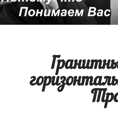
Гранитн
горизонтал
Тро