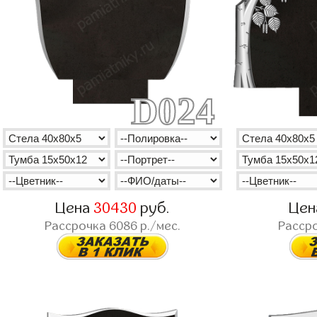
D024
Цена
30430
руб.
Це
Рассрочка
6086
р./мес.
Расср