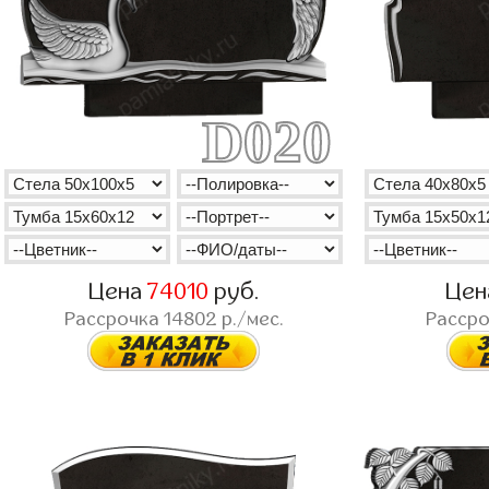
D020
Цена
74010
руб.
Це
Рассрочка
14802
р./мес.
Расср