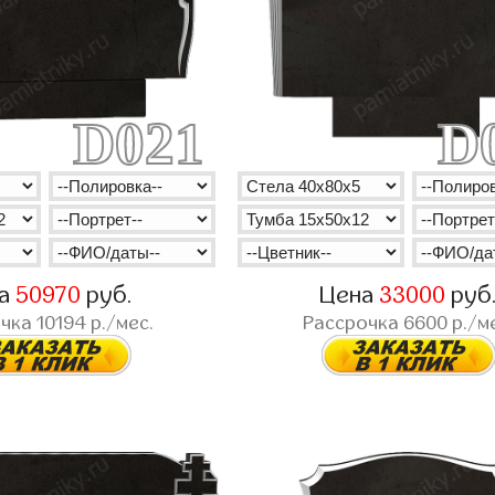
D021
D
на
50970
руб.
Цена
33000
руб
очка
10194
р./мес.
Рассрочка
6600
р./м