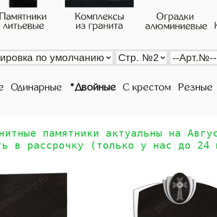
•
е
Одинарные
Двойные
С крестом
Резные
нитные памятники актуальны на Авгу
ть в рассрочку (только у нас до 24 