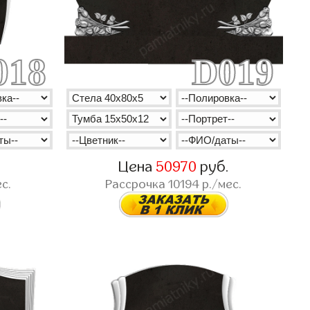
018
D019
.
Цена
50970
руб.
с.
Рассрочка
10194
р./мес.