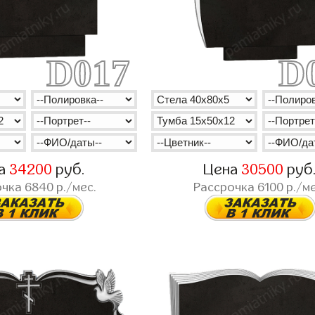
D017
D
а
34200
руб.
Цена
30500
руб
очка
6840
р./мес.
Рассрочка
6100
р./ме