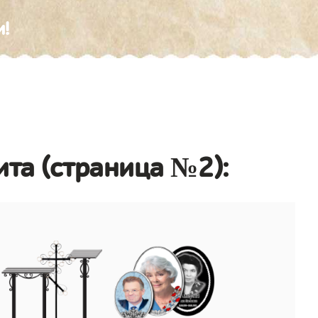
и!
ита (страница №2):