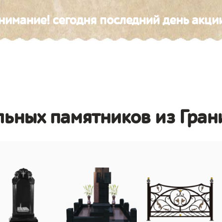
нимание! сегодня последний день акци
льных памятников из Гран