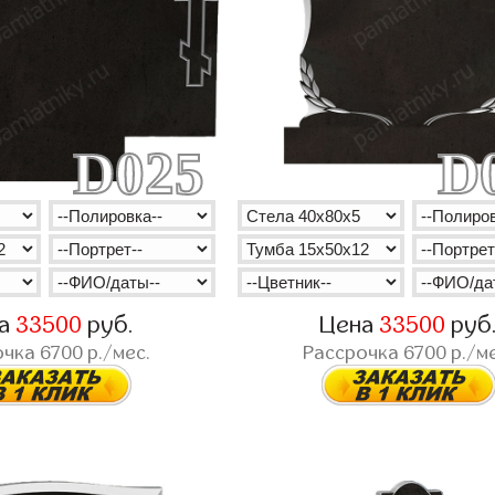
D025
D
на
33500
руб.
Цена
33500
руб
очка
6700
р./мес.
Рассрочка
6700
р./ме