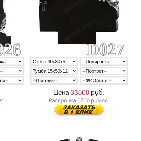
026
D027
.
Цена
33500
руб.
с.
Рассрочка
6700
р./мес.