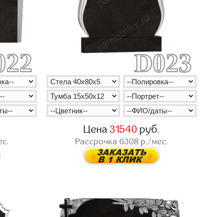
022
D023
.
Цена
31540
руб.
ес.
Рассрочка
6308
р./мес.