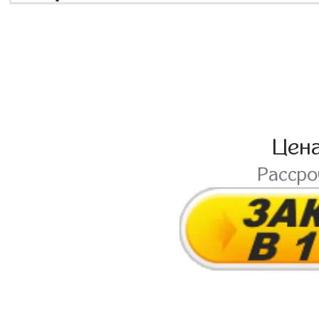
Цен
Расср