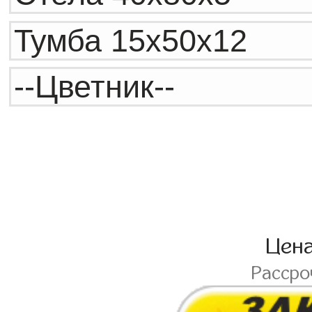
Цен
Расср