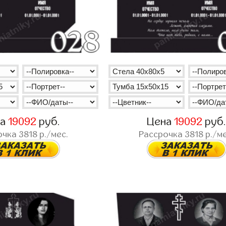
на
19092
руб.
Цена
19092
руб
очка
3818
р./мес.
Рассрочка
3818
р./ме