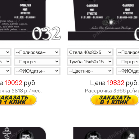
на
19092
руб.
Цена
19832
руб
очка
3818
р./мес.
Рассрочка
3966
р./м