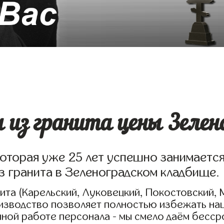
из гранита цены Зелено
которая уже 25 лет успешно занимаетс
з гранита в Зеленоградском кладбище.
та (Карельский, Луковецкий, Покостовский, 
оизводство позволяет полностью избежать на
нной работе персонала - мы смело даём бесс