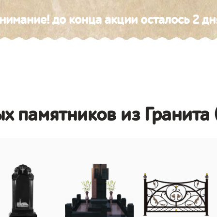
нимание! до конца акции осталось 2 дн
х памятников из Гранита 