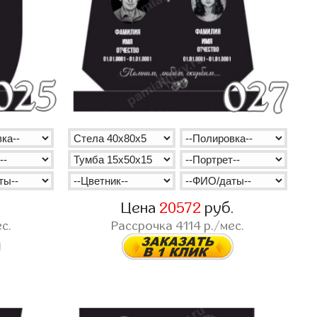
.
Цена
20572
руб.
с.
Рассрочка
4114
р./мес.