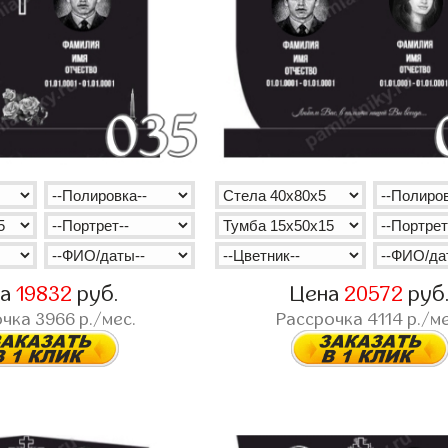
на
19832
руб.
Цена
20572
руб
очка
3966
р./мес.
Рассрочка
4114
р./ме