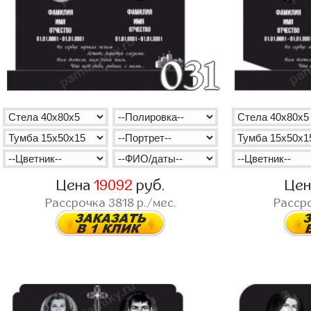
Цена
19092
руб.
Це
Рассрочка
3818
р./мес.
Расср