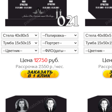
Цена
12750
руб.
Це
Рассрочка
2550
р./мес.
Расср