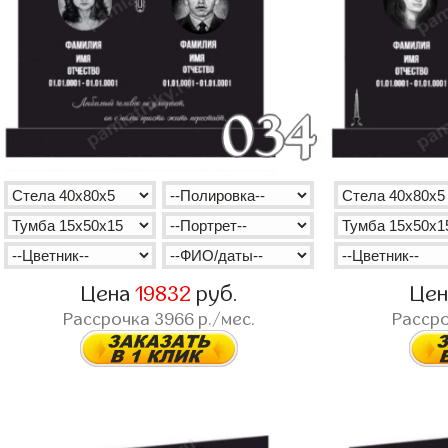
Цена
19832
руб.
Це
Рассрочка
3966
р./мес.
Расср