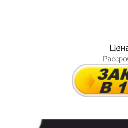
Цен
Расср