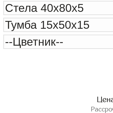
Цен
Расср