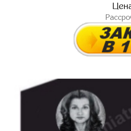
Цен
Расср