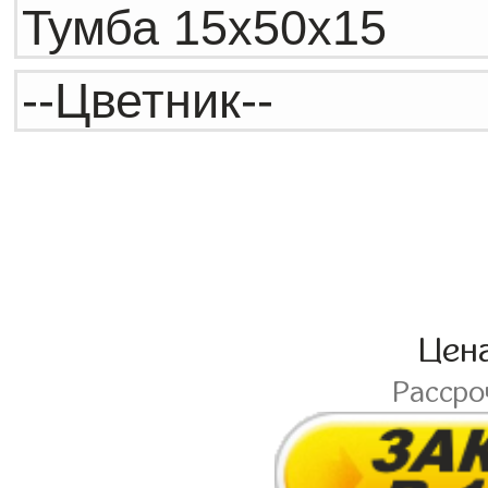
Цен
Расср