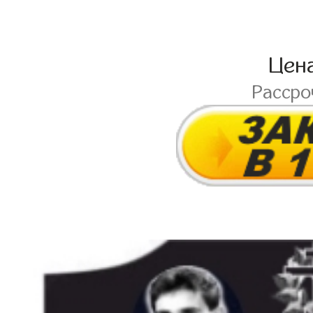
Цен
Расср