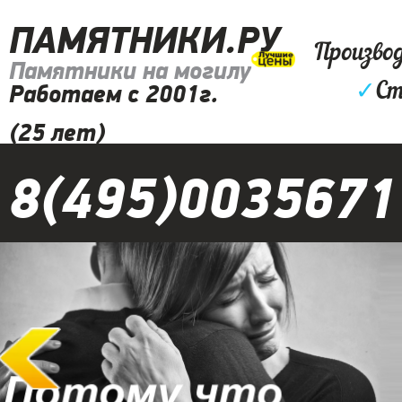
ПАМЯТНИКИ.РУ
Произво
Памятники на могилу
✓
Ст
Работаем с 2001г.
(25 лет)
8(495)0035671