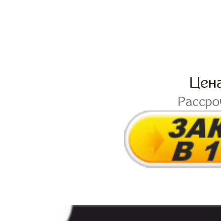
Цен
Расср