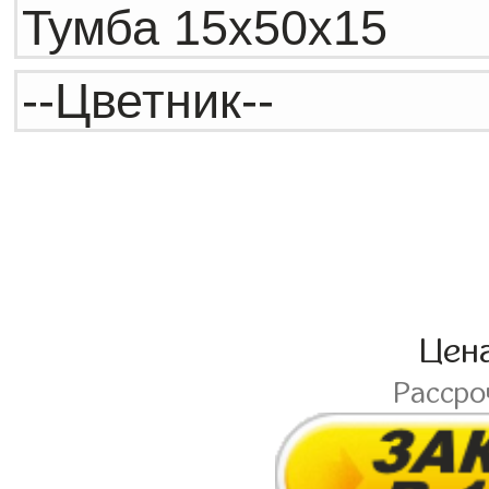
Цен
Расср