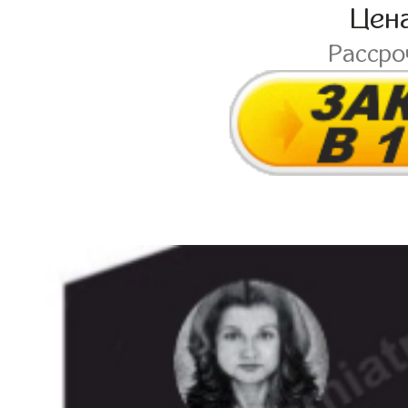
Цен
Расср