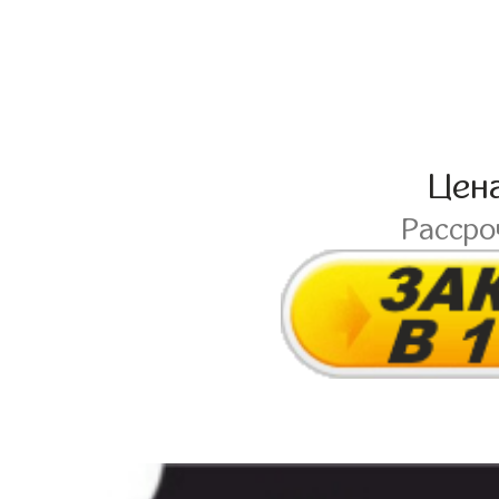
Цен
Расср