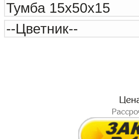
Цен
Расср