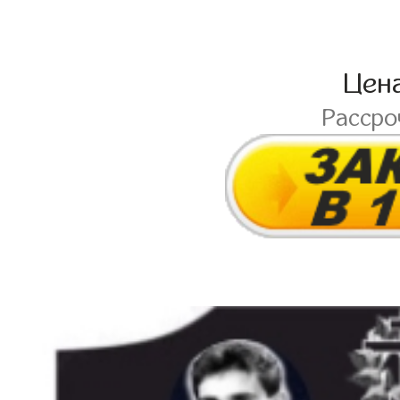
Цен
Расср