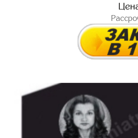
Цен
Расср