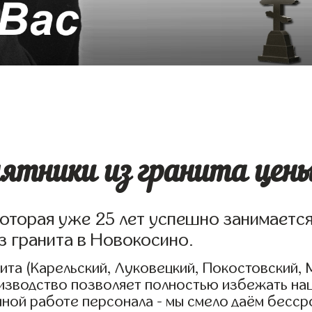
ятники из гранита цены
которая уже 25 лет успешно занимаетс
з гранита в Новокосино.
та (Карельский, Луковецкий, Покостовский, 
оизводство позволяет полностью избежать на
нной работе персонала - мы смело даём бесс