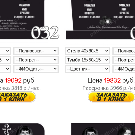
на
19092
руб.
Цена
19832
руб
очка
3818
р./мес.
Рассрочка
3966
р./м