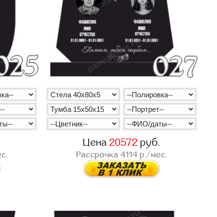
.
Цена
20572
руб.
с.
Рассрочка
4114
р./мес.