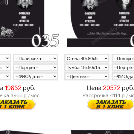
на
19832
руб.
Цена
20572
руб
очка
3966
р./мес.
Рассрочка
4114
р./ме