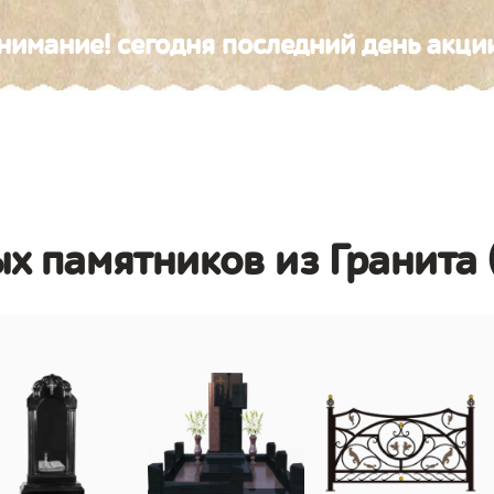
нимание! сегодня последний день акци
х памятников из Гранита 