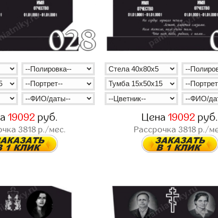
на
19092
руб.
Цена
19092
руб
очка
3818
р./мес.
Рассрочка
3818
р./ме