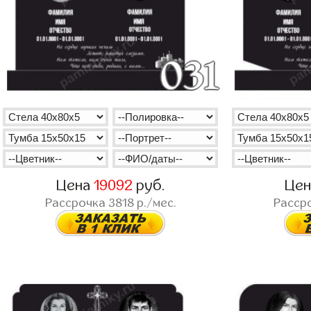
Цена
19092
руб.
Це
Рассрочка
3818
р./мес.
Расср