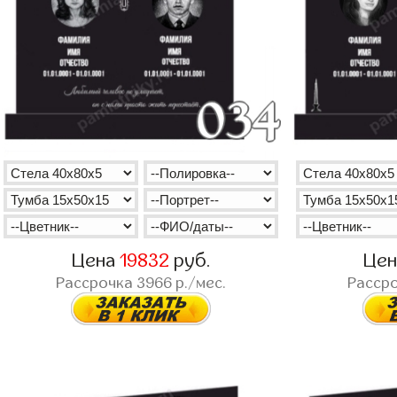
Цена
19832
руб.
Це
Рассрочка
3966
р./мес.
Расср