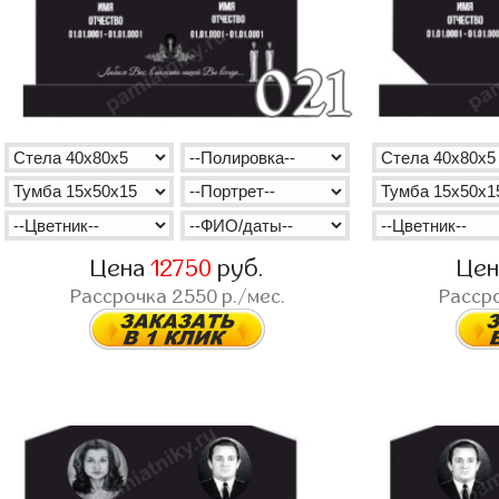
Цена
12750
руб.
Це
Рассрочка
2550
р./мес.
Расср