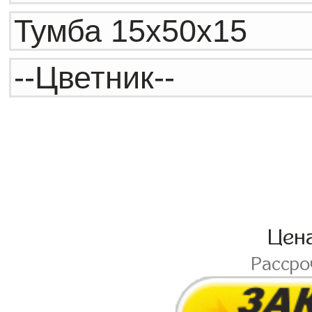
Цен
Расср