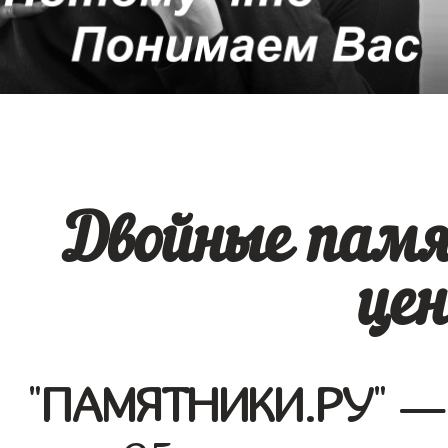
Двойные памя
це
"
ПАМЯТНИКИ.РУ
" —