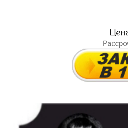
Цен
Расср