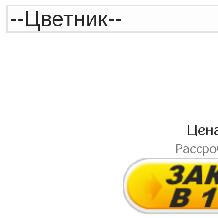
Цен
Расср