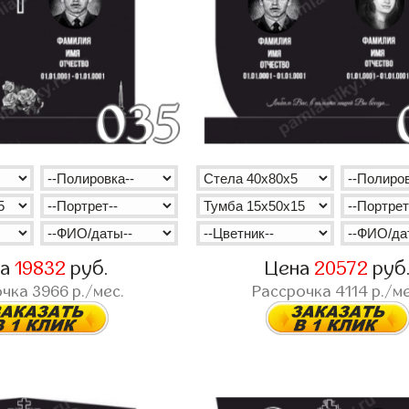
на
19832
руб.
Цена
20572
руб
очка
3966
р./мес.
Рассрочка
4114
р./ме