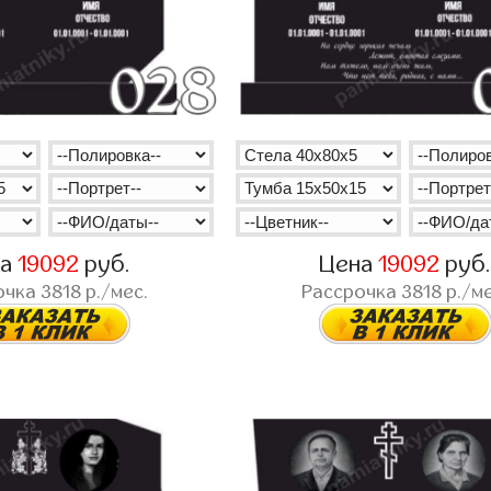
на
19092
руб.
Цена
19092
руб
очка
3818
р./мес.
Рассрочка
3818
р./ме