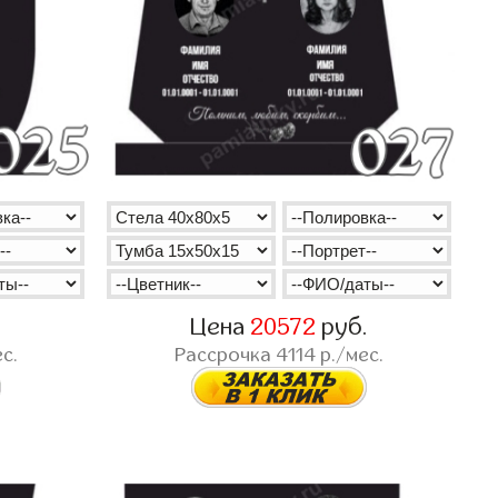
.
Цена
20572
руб.
с.
Рассрочка
4114
р./мес.