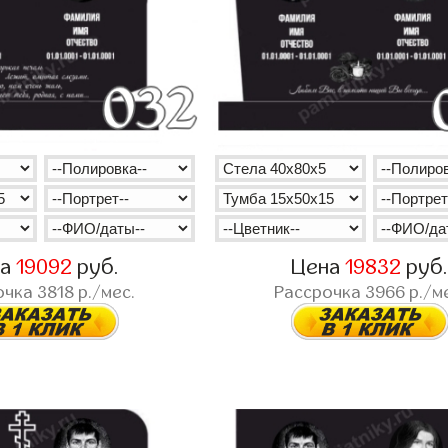
на
19092
руб.
Цена
19832
руб
очка
3818
р./мес.
Рассрочка
3966
р./м