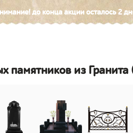
нимание! до конца акции осталось 2 дн
х памятников из Гранита 