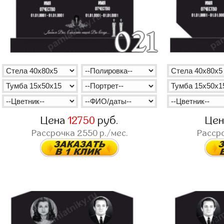
Цена
12750
руб.
Це
Рассрочка
2550
р./мес.
Расср