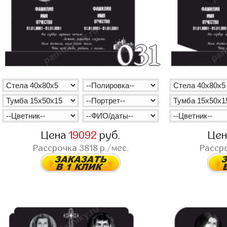
Цена
19092
руб.
Це
Рассрочка
3818
р./мес.
Расср