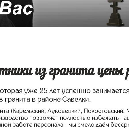
ники из гранита цены р
которая уже 25 лет успешно занимаетс
з гранита в районе Савёлки.
та (Карельский, Луковецкий, Покостовский, 
оизводство позволяет полностью избежать на
нной работе персонала - мы смело даём бесс