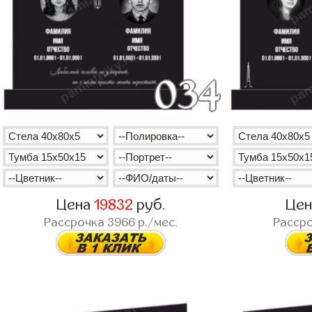
Цена
19832
руб.
Це
Рассрочка
3966
р./мес.
Расср