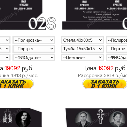
на
19092
руб.
Цена
19092
руб
очка
3818
р./мес.
Рассрочка
3818
р./ме