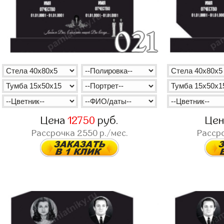
Цена
12750
руб.
Це
Рассрочка
2550
р./мес.
Расср