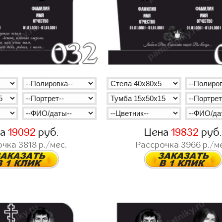
на
19092
руб.
Цена
19832
руб
очка
3818
р./мес.
Рассрочка
3966
р./м