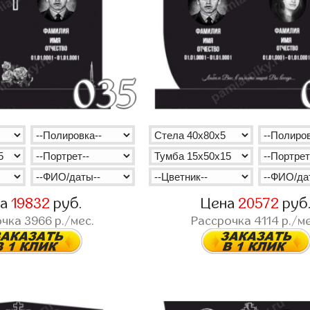
на
19832
руб.
Цена
20572
руб
очка
3966
р./мес.
Рассрочка
4114
р./ме