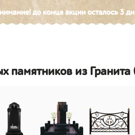
нимание! до конца акции осталось 3 дн
х памятников из Гранита 