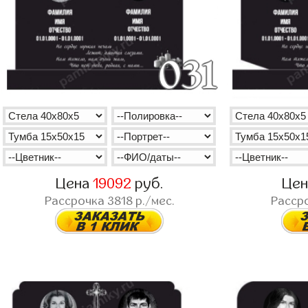
Цена
19092
руб.
Це
Рассрочка
3818
р./мес.
Расср