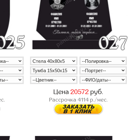
.
Цена
20572
руб.
с.
Рассрочка
4114
р./мес.