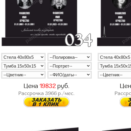
Цена
19832
руб.
Це
Рассрочка
3966
р./мес.
Расср