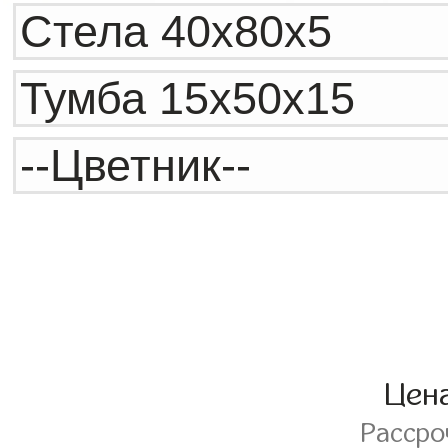
Цен
Расср