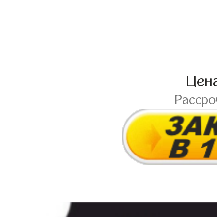
Цен
Расср