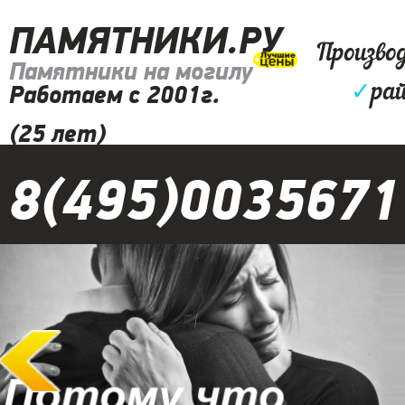
ПАМЯТНИКИ.РУ
Произво
Памятники на могилу
✓
рай
Работаем с 2001г.
(25 лет)
8(495)0035671