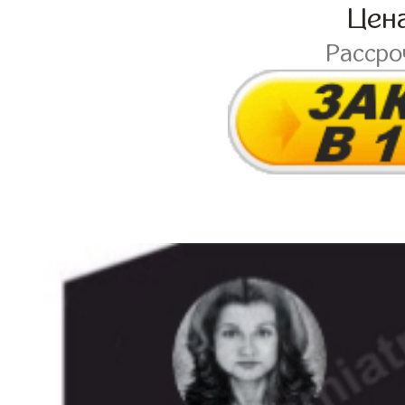
Цен
Расср