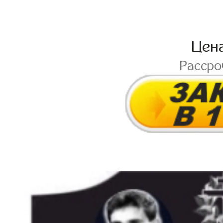
Цен
Расср