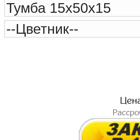
Цен
Расср