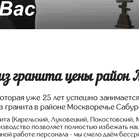
з гранита цены район М
которая уже 25 лет успешно занимаетс
з гранита в районе Москворечье Сабур
та (Карельский, Луковецкий, Покостовский, 
оизводство позволяет полностью избежать на
нной работе персонала - мы смело даём бесс