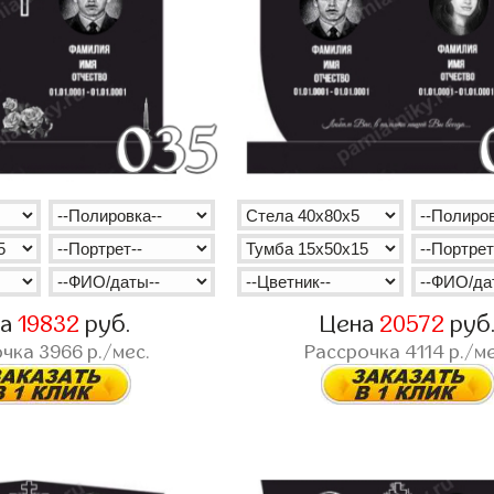
на
19832
руб.
Цена
20572
руб
очка
3966
р./мес.
Рассрочка
4114
р./ме