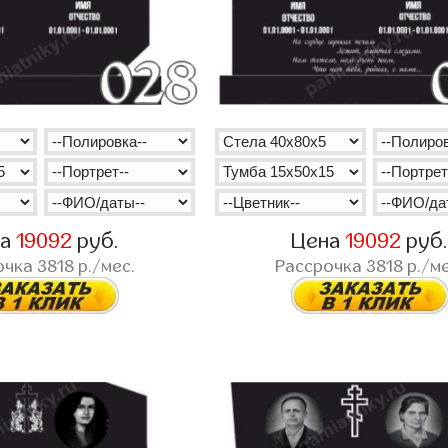
на
19092
руб.
Цена
19092
руб
очка
3818
р./мес.
Рассрочка
3818
р./ме