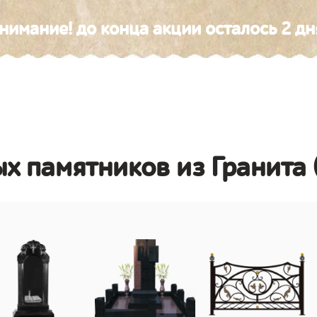
нимание! до конца акции осталось 2 дн
х памятников из Гранита 