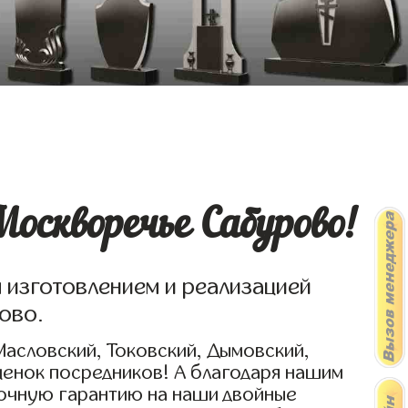
оскворечье Сабурово!
я изготовлением и реализацией
ово.
Масловский, Токовский, Дымовский,
ценок посредников! А благодаря нашим
рочную гарантию на наши двойные