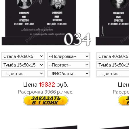
Цена
19832
руб.
Це
Рассрочка
3966
р./мес.
Расср