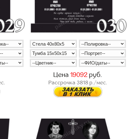
.
Цена
19092
руб.
с.
Рассрочка
3818
р./мес.