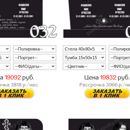
на
19092
руб.
Цена
19832
руб
очка
3818
р./мес.
Рассрочка
3966
р./м