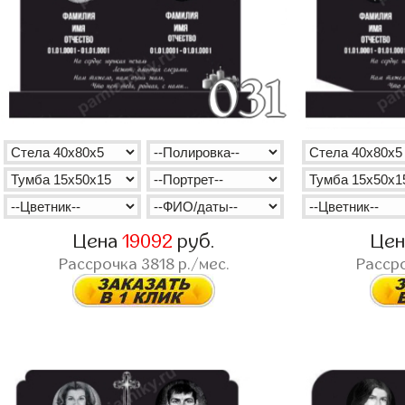
Цена
19092
руб.
Це
Рассрочка
3818
р./мес.
Расср